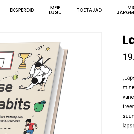
MEIE
MI
EKSPERDID
TOETAJAD
LUGU
JÄRGM
L
19
„Lap
mine
vane
tree
suuna
laps