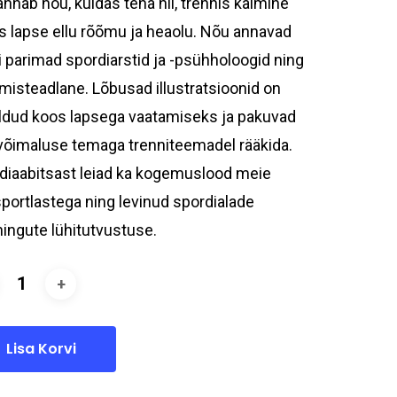
annab nõu, kuidas teha nii, trennis käimine
ks lapse ellu rõõmu ja heaolu. Nõu annavad
i parimad spordiarstid ja -psühholoogid ning
umisteadlane. Lõbusad illustratsioonid on
dud koos lapsega vaatamiseks ja pakuvad
võimaluse temaga trenniteemadel rääkida.
diaabitsast leiad ka kogemuslood meie
sportlastega ning levinud spordialade
ningute lühitutvustuse.
Lisa Korvi