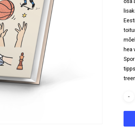
osa 
lisa
Eest
toit
mõel
hea 
Spor
tipp
tree