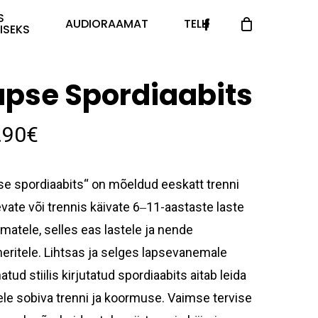
S
Facebook
AUDIORAAMAT
TELLI
ISEKS
apse Spordiaabits
.90
€
se spordiaabits“ on mõeldud eeskatt trenni
vate või trennis käivate 6‒11-aastaste laste
matele, selles eas lastele ja nende
neritele. Lihtsas ja selges lapsevanemale
tud stiilis kirjutatud spordiaabits aitab leida
ele sobiva trenni ja koormuse. Vaimse tervise