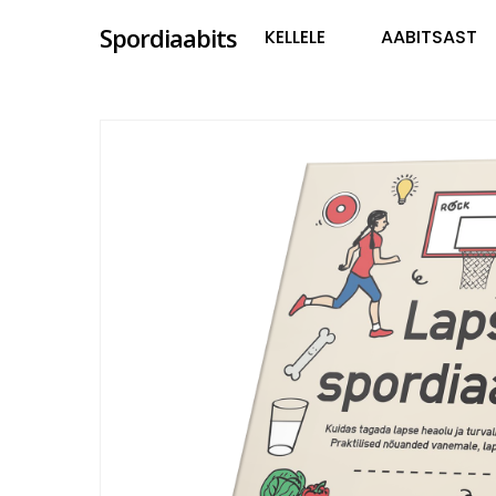
Skip
Spordiaabits
KELLELE
AABITSAST
to
main
content