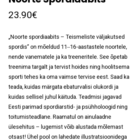
23.90
€
„Noorte spordiaabits – Teismeliste väljakutsed
spordis” on mõeldud 11‒16-aastastele noortele,
nende vanematele ja ka treeneritele. See õpetab
treenima targalt ja tervist hoides ning hoolitsema
sporti tehes ka oma vaimse tervise eest. Saad ka
teada, kuidas märgata ebaturvalisi olukordi ja
kuidas sellisel juhul käituda. Teadmisi jagavad
Eesti parimad spordiarstid- ja psühholoogid ning
toitumisteadlane. Raamatul on ainulaadne
ülesehitus – lugemist võib alustada mõlemast
otsast! Ühel pool on lahedate illustratsioonidega