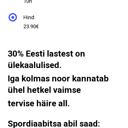
10h
Hind:
23.90€
30% Eesti lastest on
ülekaalulised.
Iga kolmas noor kannatab
ühel hetkel vaimse
tervise häire all.
Spordiaabitsa abil saad: