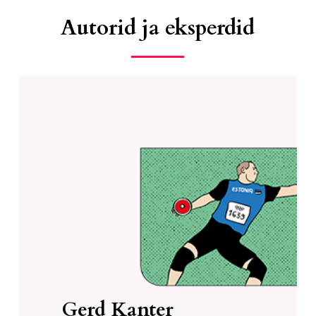
Autorid ja eksperdid
“Käisin lapsena mitmes trennis,
aga kusagil ei pandud rõhku
painduvuse arendamisele. Kui
olin juba kettaheitega alustanud,
olin kange kui kont. Pidin sellega
hiljem väga palju vaeva
nägema.”
Gerd Kanter