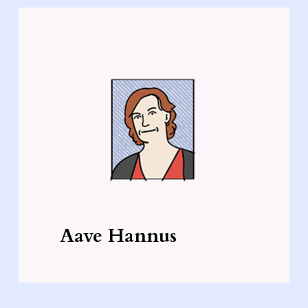
“Laps tahab võita niikuinii ja ei
pea talle meelde tuletama, mida
kõike ta selleks tegema peab.
Pigem ajab see hirmule, ta
kardab eksida ja see oma- korda
suurendab vigade tegemise
tõenäosust.”
Aave Hannus