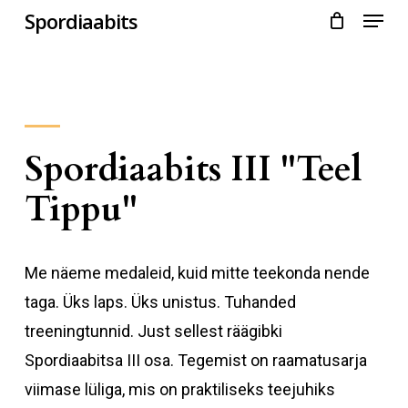
Menu
Skip
Spordiaabits
to
main
content
Spordiaabits III "Teel
Tippu"
Me näeme medaleid, kuid mitte teekonda nende
taga. Üks laps. Üks unistus. Tuhanded
treeningtunnid. Just sellest räägibki
Spordiaabitsa III osa. Tegemist on raamatusarja
viimase lüliga, mis on praktiliseks teejuhiks