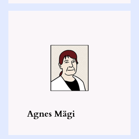
“Eesti lapsi uurides on leitud, et
kaks kolmandikku neist ei saa ka
minimaalset 60 minutit liikumist
täis.”
Agnes Mägi