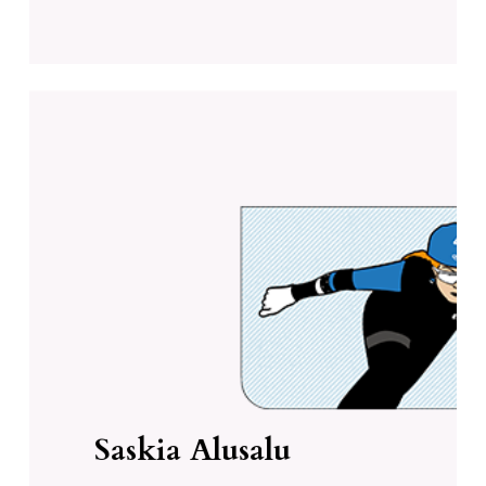
“Teadvustame endale, kuidas
toidureklaamid meiega
manipuleerivad. Mida
teadlikumad ise oleme, seda
tervemad on meie lapsed ja meie
samuti.”
Saskia Alusalu