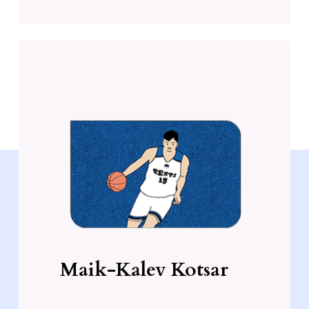
“Isegi kui sport ei mängi tulevasel
eluteel peamist rolli, oled saanud
trennist kaasa oskuseid ja
hoiakuid, mis aitavad sind kõiges,
mida teed.”
Maik-Kalev Kotsar