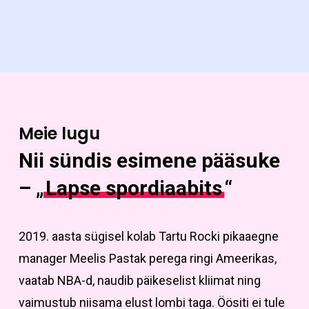
Meie lugu
Nii sündis esimene pääsuke
– „
Lapse spordiaabits
“
2019. aasta sügisel kolab Tartu Rocki pikaaegne
manager Meelis Pastak perega ringi Ameerikas,
vaatab NBA-d, naudib päikeselist kliimat ning
vaimustub niisama elust lombi taga. Öösiti ei tule