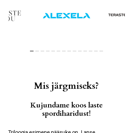
Mis järgmiseks?
Kujundame koos laste
spordiharidust!
Triloogia esimene pääsuke on „Lapse