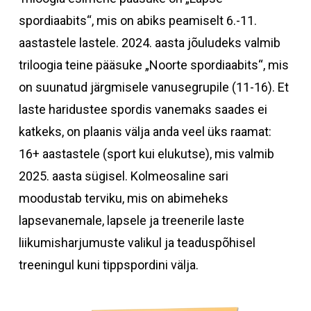
spordiaabits“, mis on abiks peamiselt 6.-11.
aastastele lastele. 2024. aasta jõuludeks valmib
triloogia teine pääsuke „Noorte spordiaabits“, mis
on suunatud järgmisele vanusegrupile (11-16). Et
laste haridustee spordis vanemaks saades ei
katkeks, on plaanis välja anda veel üks raamat:
16+ aastastele (sport kui elukutse), mis valmib
2025. aasta sügisel. Kolmeosaline sari
moodustab terviku, mis on abimeheks
lapsevanemale, lapsele ja treenerile laste
liikumisharjumuste valikul ja teaduspõhisel
treeningul kuni tippspordini välja.